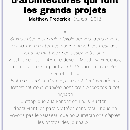
d’architectures qui font
les grands projets
Matthew Frederick
Dunod
2012
«
Si vous êtes incapable d’expliquer vos idées à votre
grand-mère en termes compréhensibles, c’est que
vous ne maîtrisez pas assez votre sujet
» est le secret n° 48 que dévoile Matthew Frederick,
architecte, enseignant aux USA dan son livre. Son
secret n°10 «
Notre perception d’un espace architectural dépend
fortement de la manière dont nous accédons à cet
espace
» s’applique à la Fondation Louis Vuitton :
découvrant les parois vitrées sans recul, nous ne
voyons pas le vaisseau que nous imaginions d’après
les photos des journaux...