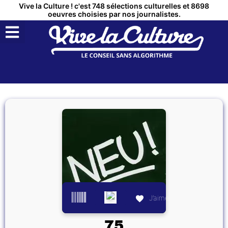
Vive la Culture ! c'est 748 sélections culturelles et 8698
oeuvres choisies par nos journalistes.
QUI SOMMES NOUS ?
MON COMPTE
J’aime
75