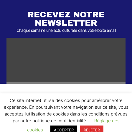
RECEVEZ NOTRE
NEWSLETTER
Chaque semaine une actu culturelle dans votre boîte email
Ce site internet utilise des cookies pour améliorer votre
ème
© 2026- Une collaboration 2
Round et Yellowpoly. Tous droits
expérience. En poursuivant votre navigation sur ce site, vous
réservés.
acceptez l’utilisation de cookies dans les conditions prévues
par notre politique de confidentialité.
Réglage des
cookies
ACCEPTER
REJETER