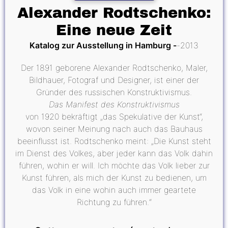
Alexander Rodtschenko:
Eine neue Zeit
Katalog zur Ausstellung in Hamburg
2013
Der 1891 geborene Alexander Rodtschenko, Maler,
Bildhauer, Fotograf und Designer, ist einer der
Gründer des russischen Konstruktivismus.
Das Manifest des Konstruktivismus
von 1920 bekräftigt „das Spekulative der Kunst“,
wovon seiner Meinung nach auch das Bauhaus
beeinflusst ist. Rodtschenko meint: „Die Kunst steht
im Dienst des Volkes, aber jeder kann das Volk dahin
führen, wohin er will. Ich möchte das Volk lieber zur
Kunst führen, als mich der Kunst zu bedienen, um
das Volk in eine wohin auch immer geartete
Richtung zu führen.“