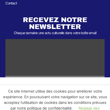
Contact
RECEVEZ NOTRE
NEWSLETTER
Chaque semaine une actu culturelle dans votre boîte email
Ce site internet utilise des cookies pour améliorer votre
ème
© 2026- Une collaboration 2
Round et Yellowpoly. Tous droits
expérience. En poursuivant votre navigation sur ce site, vous
réservés.
acceptez l’utilisation de cookies dans les conditions prévues
par notre politique de confidentialité.
Réglage des