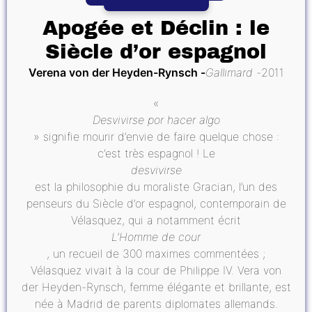
Apogée et Déclin : le
Siècle d’or espagnol
Verena von der Heyden-Rynsch
Gallimard
2011
«
Desvivirse por hacer algo
» signifie mourir d’envie de faire quelque chose :
c’est très espagnol ! Le
desvivirse
est la philosophie du moraliste Gracian, l’un des
penseurs du Siècle d’or espagnol, contemporain de
Vélasquez, qui a notamment écrit
L’Homme de cour
, un recueil de 300 maximes commentées ;
Vélasquez vivait à la cour de Philippe IV. Vera von
der Heyden-Rynsch, femme élégante et brillante, est
née à Madrid de parents diplomates allemands.