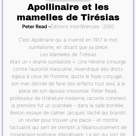
Apollinaire et les
mamelles de Tirésias
Peter Read
Éditions Interférences
2000
C’est Apollinaire qui a inventé en 1917 le mot
surréalisme, en disant que sa pièce
Les Mamelles de Tirésias
était un « drame surréaliste ». Une héroïne s'insurge
contre l'autorité masculine, revendique des droits
égaux à ceux de l'homme, quitte le foyer conjugal ;
son mari décide de faire des enfants tout seul, à la
place de son épouse insoumise. Peter Read,
professeur de littérature moderne, raconte comment
la première fut un scandale – dans la salle bondée,
Breton essaye de calmer Jacques Vaché qui brandit
un revoler pour trouver une place – et montre
l'actualité qui sert de tremplin à l'épanouissement de
l’imaginaire poétique d’Apollinaire. Le lait qui sort de