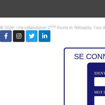
ème
© 2026- Une collaboration 2
Round et Yellowpoly. Tous dr
SE CON
IDENT
MOT 