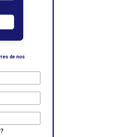
vres de nos
 ?