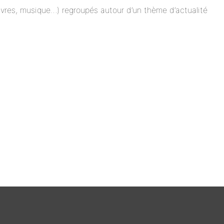
 livres, musique…) regroupés autour d’un thème d’actualité