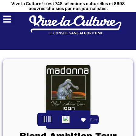
Vive la Culture ! c'est 748 sélections culturelles et 8698
oeuvres choisies par nos journalistes.
QUI SOMMES NOUS ?
MON COMPTE
J’aime