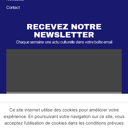
Contact
RECEVEZ NOTRE
NEWSLETTER
Chaque semaine une actu culturelle dans votre boîte email
Ce site internet utilise des cookies pour améliorer votre
ème
© 2026- Une collaboration 2
Round et Yellowpoly. Tous droits
expérience. En poursuivant votre navigation sur ce site, vous
réservés.
acceptez l’utilisation de cookies dans les conditions prévues