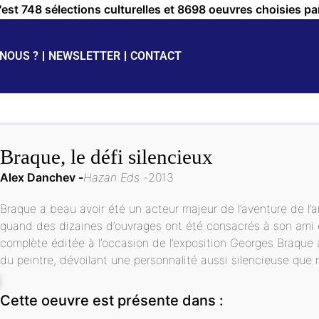
c'est 748 sélections culturelles et 8698 oeuvres choisies pa
NOUS ?
NEWSLETTER
CONTACT
Braque, le défi silencieux
Alex Danchev
Hazan Eds
2013
Braque a beau avoir été un acteur majeur de l’aventure de l’a
quand des dizaines d’ouvrages ont été consacrés à son ami 
complète éditée à l’occasion de l’exposition Georges Braque
du peintre, dévoilant une personnalité aussi silencieuse que 
Cette oeuvre est présente dans :