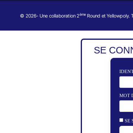
ème
© 2026- Une collaboration 2
Round et Yellowpoly. T
SE CON
IDENT
MOT 
SE 