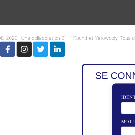
ème
© 2026- Une collaboration 2
Round et Yellowpoly. Tous dr
SE CON
IDENT
MOT 