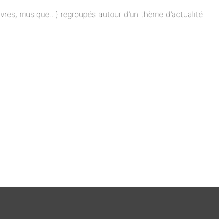
 livres, musique…) regroupés autour d’un thème d’actualité