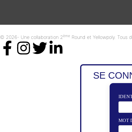
ème
© 2026- Une collaboration 2
Round et Yellowpoly. Tous dr
SE CON
IDENT
MOT 