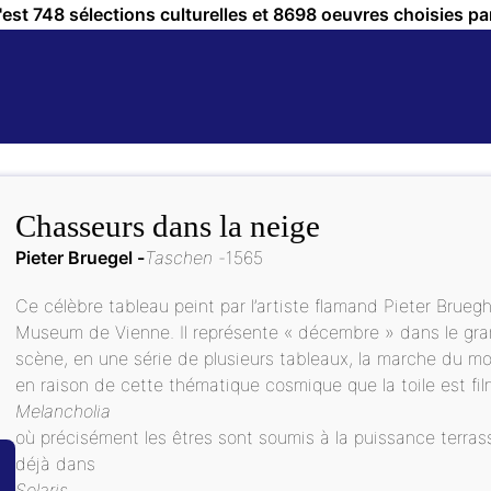
c'est 748 sélections culturelles et 8698 oeuvres choisies pa
Chasseurs dans la neige
Pieter Bruegel
Taschen
1565
Ce célèbre tableau peint par l’artiste flamand Pieter Bruegh
Museum de Vienne. Il représente « décembre » dans le gra
scène, en une série de plusieurs tableaux, la marche du mon
en raison de cette thématique cosmique que la toile est fi
Melancholia
où précisément les êtres sont soumis à la puissance terras
déjà dans
Solaris