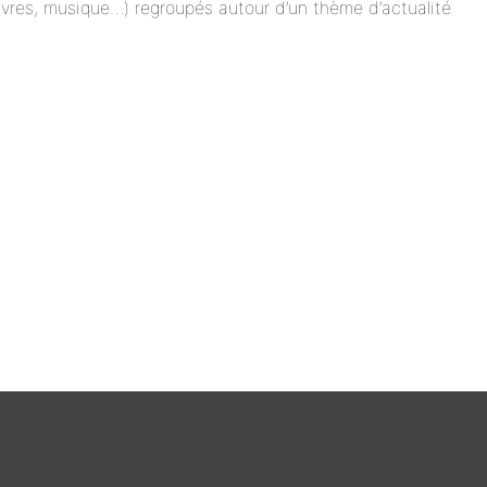
 livres, musique…) regroupés autour d’un thème d’actualité