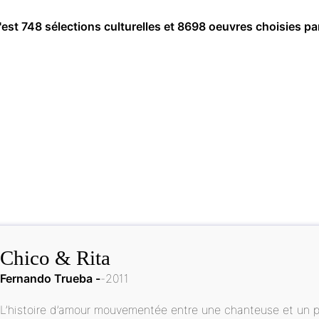
c'est 748 sélections culturelles et 8698 oeuvres choisies pa
Chico & Rita
Fernando Trueba
2011
L’histoire d’amour mouvementée entre une chanteuse et un pi