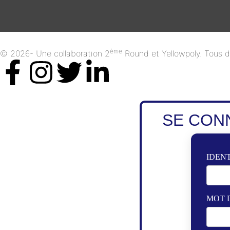
ème
© 2026- Une collaboration 2
Round et Yellowpoly. Tous dr
SE CON
IDENT
MOT 