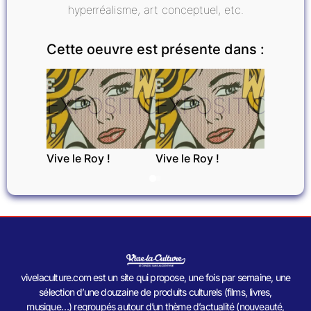
hyperréalisme, art conceptuel, etc.
Cette oeuvre est présente dans :
EXPOSITIONS
EXPOSITIONS
Vive le Roy !
Vive le Roy !
vivelaculture.com est un site qui propose, une fois par semaine, une
sélection d’une douzaine de produits culturels (films, livres,
musique…) regroupés autour d’un thème d’actualité (nouveauté,