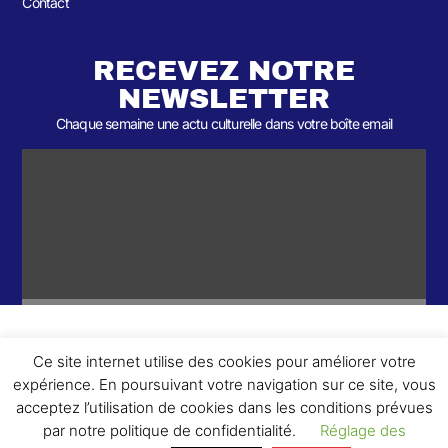
Contact
RECEVEZ NOTRE
NEWSLETTER
Chaque semaine une actu culturelle dans votre boîte email
Ce site internet utilise des cookies pour améliorer votre
ème
© 2026- Une collaboration 2
Round et Yellowpoly. Tous droits
expérience. En poursuivant votre navigation sur ce site, vous
réservés.
acceptez l’utilisation de cookies dans les conditions prévues
par notre politique de confidentialité.
Réglage des