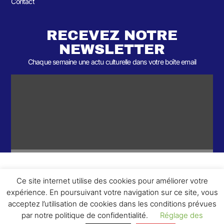
Contact
RECEVEZ NOTRE
NEWSLETTER
Chaque semaine une actu culturelle dans votre boîte email
Ce site internet utilise des cookies pour améliorer votre
ème
© 2026- Une collaboration 2
Round et Yellowpoly. Tous droits
expérience. En poursuivant votre navigation sur ce site, vous
réservés.
acceptez l’utilisation de cookies dans les conditions prévues
par notre politique de confidentialité.
Réglage des