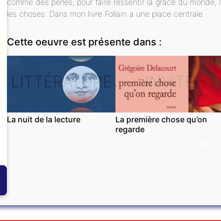
comme des perles, pour faire ressentir la grâce du monde, la
les choses. Dans mon livre Follain a une place centrale.
Cette oeuvre est présente dans :
LITTÉRATURE
INVITÉ
La nuit de la lecture
La première chose qu’on
regarde