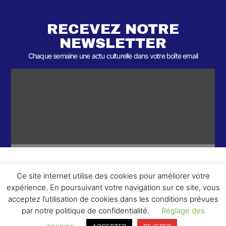
RECEVEZ NOTRE
NEWSLETTER
Chaque semaine une actu culturelle dans votre boîte email
Ce site internet utilise des cookies pour améliorer votre
ème
© 2026- Une collaboration 2
Round et Yellowpoly. Tous droits
expérience. En poursuivant votre navigation sur ce site, vous
réservés.
acceptez l’utilisation de cookies dans les conditions prévues
par notre politique de confidentialité.
Réglage des