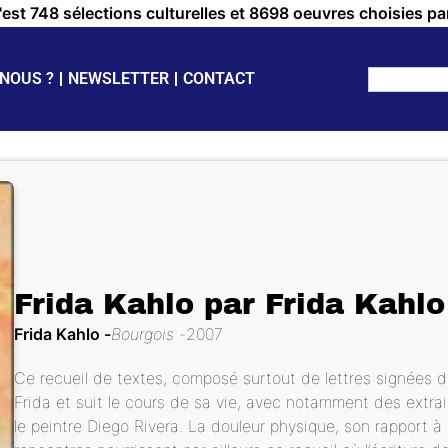
c'est 748 sélections culturelles et 8698 oeuvres choisies pa
NOUS ?
NEWSLETTER
CONTACT
Frida Kahlo par Frida Kahlo
Frida Kahlo
Bourgois
2007
Ce recueil de textes, composé surtout de lettres signées d
Frida et suit le cours de sa vie, avec notamment des extrai
le peintre Diego Rivera. La douleur physique, son rapport à