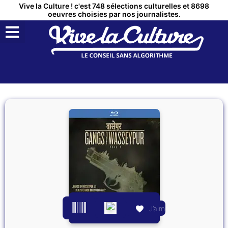
Vive la Culture ! c'est 748 sélections culturelles et 8698
oeuvres choisies par nos journalistes.
QUI SOMMES NOUS ?
MON COMPTE
J’aime