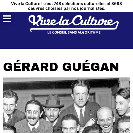
Vive la Culture ! c'est 748 sélections culturelles et 8698
oeuvres choisies par nos journalistes.
QUI SOMMES NOUS ?
MON COMPTE
GÉRARD GUÉGAN