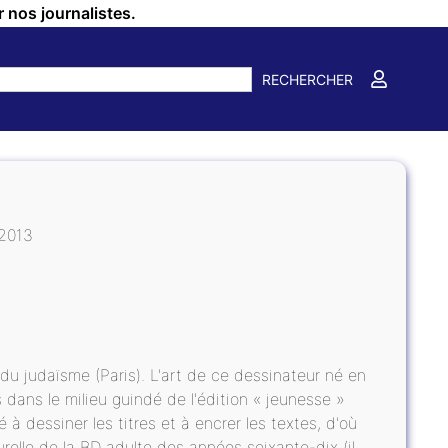
r nos journalistes.
RECHERCHER
 2013
 du judaïsme (Paris). L'art de ce dessinateur né en
dans le milieu guindé de l'édition « jeunesse »
é à dessiner les titres et à encrer les textes, d'où
urelle de la BD adulte des années soixante-dix (il