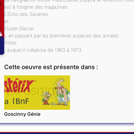
est à l'origine des magazines
L'Écho des Savanes
et
Fluide Glacial
), en passant par les premières audaces des années
Pilote
, auquel il collabora de 1963 à 1973.
Cette oeuvre est présente dans :
EXPOSITIONS
Goscinny Génie