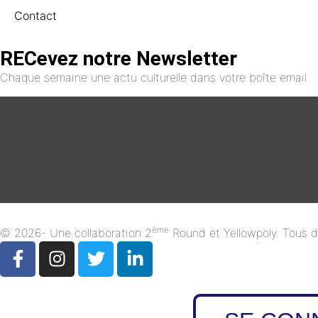
Contact
RECevez notre Newsletter
Chaque semaine une actu culturelle dans votre boîte email
ème
© 2026- Une collaboration 2
Round et Yellowpoly. Tous dr