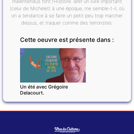
malentendus font l’Histoire. Bref un livre important
(celui de Michelet) à une époque, me semble-t-il, où
on a tendance à se faire un petit peu trop marcher
dessus, et traquer comme des terroristes.
Cette oeuvre est présente dans :
INVITÉ
Un été avec Grégoire
Delacourt.