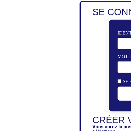
SE CON
IDENT
MOT 
SE 
CRÉER 
Vous aurez la pos