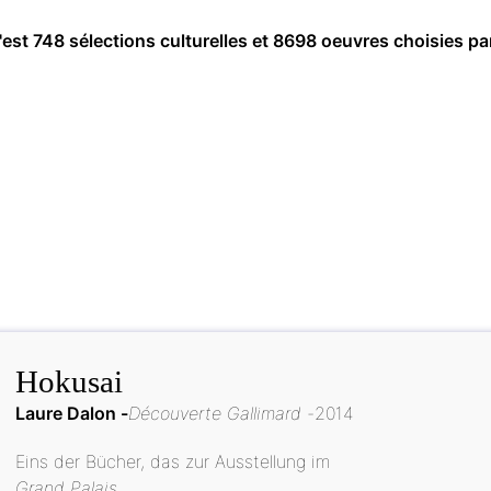
c'est 748 sélections culturelles et 8698 oeuvres choisies pa
Hokusai
Laure Dalon
Découverte Gallimard
2014
Eins der Bücher, das zur Ausstellung im
Grand Palais