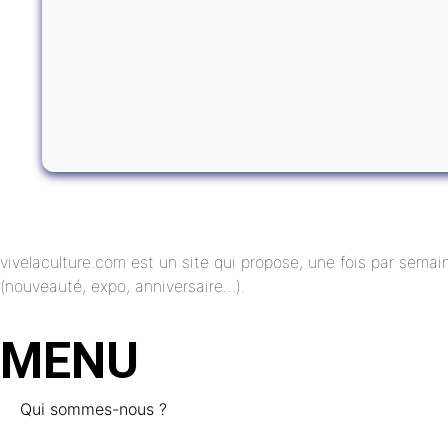
vivelaculture.com est un site qui propose, une fois par semai
(nouveauté, expo, anniversaire…).
MENU
Qui sommes-nous ?