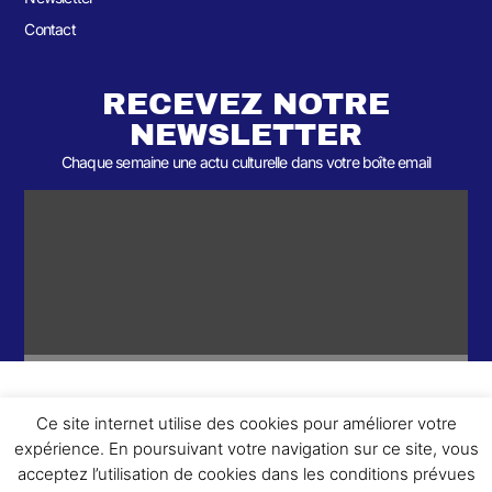
Contact
RECEVEZ NOTRE
NEWSLETTER
Chaque semaine une actu culturelle dans votre boîte email
Ce site internet utilise des cookies pour améliorer votre
ème
© 2026- Une collaboration 2
Round et Yellowpoly. Tous droits
expérience. En poursuivant votre navigation sur ce site, vous
réservés.
acceptez l’utilisation de cookies dans les conditions prévues