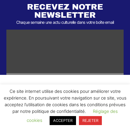
RECEVEZ NOTRE
NEWSLETTER
Chaque semaine une actu culturelle dans votre boîte email
Ce site internet utilise des cookies pour améliorer votre
ème
© 2026- Une collaboration 2
Round et Yellowpoly. Tous droits
expérience. En poursuivant votre navigation sur ce site, vous
réservés.
acceptez l’utilisation de cookies dans les conditions prévues
par notre politique de confidentialité.
Réglage des
cookies
ACCEPTER
REJETER