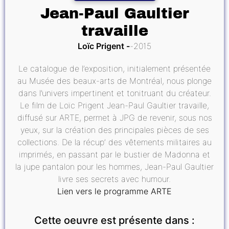
Jean-Paul Gaultier
travaille
Loïc Prigent
2015
Le catalogue de l’exposition, initialement présentée
au Musée des beaux-arts de Montréal, nous plonge
dans l’univers impertinent et tonitruant du créateur.
Le film de Loïc Prigent Jean-Paul Gaultier travaille,
diffusé sur ARTE, permet à JPG de revenir, sous nos
yeux, sur la création des principales pièces de ses
collections. De la récup’ des vêtements militaires au
imprimés, en passant par le bustier de Madonna et
la jupe pantalon pour les hommes, Jean-Paul Gaultier
livre ses secrets avec humour.
Lien vers le programme ARTE
Cette oeuvre est présente dans :