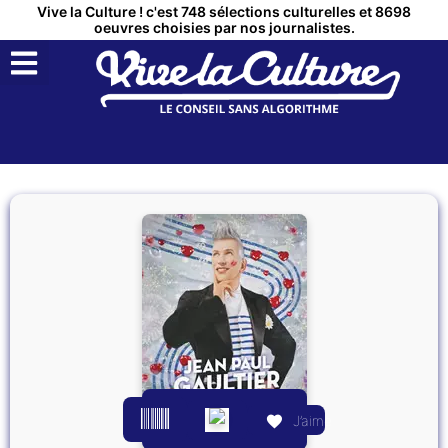
Vive la Culture ! c'est 748 sélections culturelles et 8698
oeuvres choisies par nos journalistes.
QUI SOMMES NOUS ?
MON COMPTE
J’aime