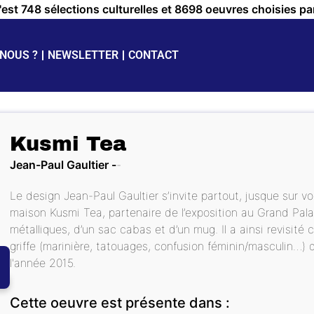
c'est 748 sélections culturelles et 8698 oeuvres choisies pa
NOUS ?
NEWSLETTER
CONTACT
Kusmi Tea
Jean-Paul Gaultier
Le design Jean-Paul Gaultier s’invite partout, jusque sur vo
maison Kusmi Tea, partenaire de l’exposition au Grand Pala
métalliques, d’un sac cabas et d’un mug. Il a ainsi revisité 
griffe (marinière, tatouages, confusion féminin/masculin…) 
l'année 2015.
Cette oeuvre est présente dans :