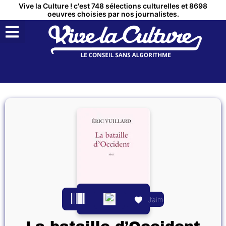
Vive la Culture ! c'est 748 sélections culturelles et 8698
oeuvres choisies par nos journalistes.
QUI SOMMES NOUS ?
MON COMPTE
J’aime