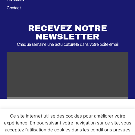
Contact
RECEVEZ NOTRE
NEWSLETTER
Chaque semaine une actu culturelle dans votre boîte email
Ce site internet utilise des cookies pour améliorer votre
ème
© 2026- Une collaboration 2
Round et Yellowpoly. Tous droits
expérience. En poursuivant votre navigation sur ce site, vous
réservés.
acceptez l’utilisation de cookies dans les conditions prévues