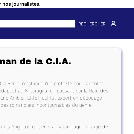
r nos journalistes.
RECHERCHER
an de la C.I.A.
 à Berlin, n'est ici qu'un prétexte pour raconter
udapest au Nicaragua, en passant par la Baie des
ic Ambler, Littell, qui fut expert en décodage
n des romanciers incontournables du genre.
 James Angleton qui, en vrai paranoïaque chargé de
 !