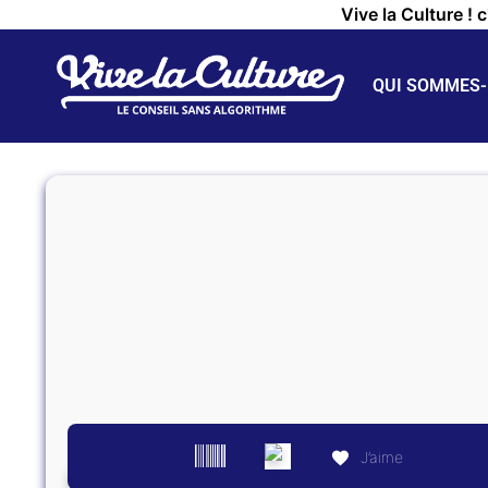
Vive la Culture ! 
QUI SOMMES-
J’aime