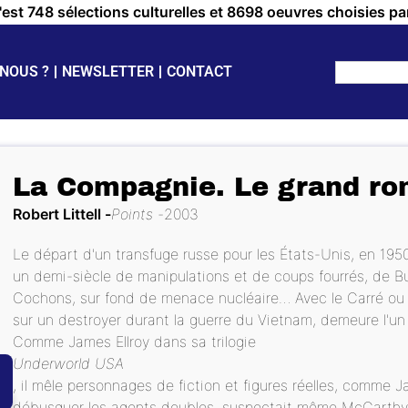
c'est 748 sélections culturelles et 8698 oeuvres choisies pa
NOUS ?
NEWSLETTER
CONTACT
La Compagnie. Le grand rom
Robert Littell
Points
2003
Le départ d'un transfuge russe pour les États-Unis, en 1950,
un demi-siècle de manipulations et de coups fourrés, de B
Cochons, sur fond de menace nucléaire… Avec le Carré ou Er
sur un destroyer durant la guerre du Vietnam, demeure l'u
Comme James Ellroy dans sa trilogie
Underworld USA
, il mêle personnages de fiction et figures réelles, comme
débusquer les agents doubles, suspectait même McCarthy