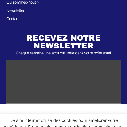
Qui sommes-nous ?
Newsletter
Contact
RECEVEZ NOTRE
NEWSLETTER
Chaque semaine une actu culturelle dans votre boîte email
Ce site internet utilise des cookies pour améliorer votre
ème
© 2026- Une collaboration 2
Round et Yellowpoly. Tous droits
expérience. En poursuivant votre navigation sur ce site, vous