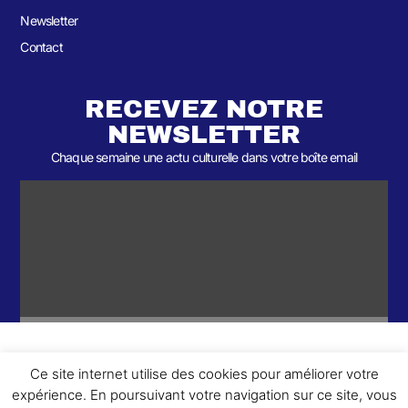
Newsletter
Contact
RECEVEZ NOTRE
NEWSLETTER
Chaque semaine une actu culturelle dans votre boîte email
Ce site internet utilise des cookies pour améliorer votre
ème
© 2026- Une collaboration 2
Round et Yellowpoly. Tous droits
expérience. En poursuivant votre navigation sur ce site, vous