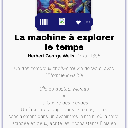
J’aime
La machine à explorer
le temps
Herbert George Wells
Folio
1895
Un des nombreux chefs-d’œuvre de Wells, avec
L’Homme invisible
,
L’Île du docteur Moreau
ou
La Guerre des mondes
. Un fabuleux voyage dans le temps, et tout
spécialement dans un avenir très lointain, où la terre,
scindée en deux, abrite les inconsistants Élois en