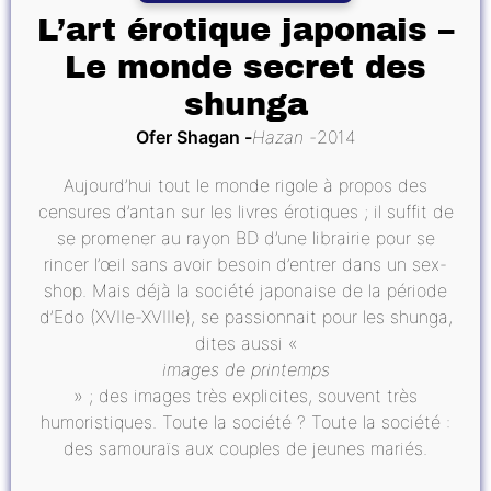
L’art érotique japonais –
Le monde secret des
shunga
Ofer Shagan
Hazan
2014
Aujourd’hui tout le monde rigole à propos des
censures d’antan sur les livres érotiques ; il suffit de
se promener au rayon BD d’une librairie pour se
rincer l’œil sans avoir besoin d’entrer dans un sex-
shop. Mais déjà la société japonaise de la période
d’Edo (XVIIe-XVIIIe), se passionnait pour les shunga,
dites aussi «
images de printemps
» ; des images très explicites, souvent très
humoristiques. Toute la société ? Toute la société :
des samouraïs aux couples de jeunes mariés.