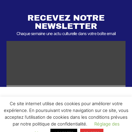
RECEVEZ NOTRE
NEWSLETTER
Chaque semaine une actu culturelle dans votre boîte email
Ce site internet utilise des cookies pour améliorer votre
ème
© 2026- Une collaboration 2
Round et Yellowpoly. Tous droits
expérience. En poursuivant votre navigation sur ce site, vous
réservés.
acceptez l’utilisation de cookies dans les conditions prévues
par notre politique de confidentialité.
Réglage des