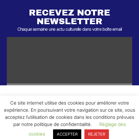
RECEVEZ NOTRE
NEWSLETTER
Chaque semaine une actu culturelle dans votre boîte email
Ce site internet utilise des cookies pour améliorer votre
ème
© 2026- Une collaboration 2
Round et Yellowpoly. Tous droits
expérience. En poursuivant votre navigation sur ce site, vous
réservés.
acceptez l’utilisation de cookies dans les conditions prévues
par notre politique de confidentialité.
Réglage des
cookies
ACCEPTER
REJETER