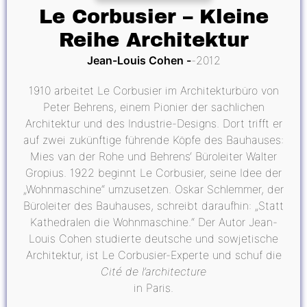
Le Corbusier – Kleine
Reihe Architektur
Jean-Louis Cohen
2012
1910 arbeitet Le Corbusier im Architekturbüro von
Peter Behrens, einem Pionier der sachlichen
Architektur und des Industrie-Designs. Dort trifft er
auf zwei zukünftige führende Köpfe des Bauhauses:
Mies van der Rohe und Behrens‘ Büroleiter Walter
Gropius. 1922 beginnt Le Corbusier, seine Idee der
„Wohnmaschine“ umzusetzen. Oskar Schlemmer, der
Büroleiter des Bauhauses, schreibt daraufhin: „Statt
Kathedralen die Wohnmaschine.“ Der Autor Jean-
Louis Cohen studierte deutsche und sowjetische
Architektur, ist Le Corbusier-Experte und schuf die
Cité de l’architecture
in Paris.