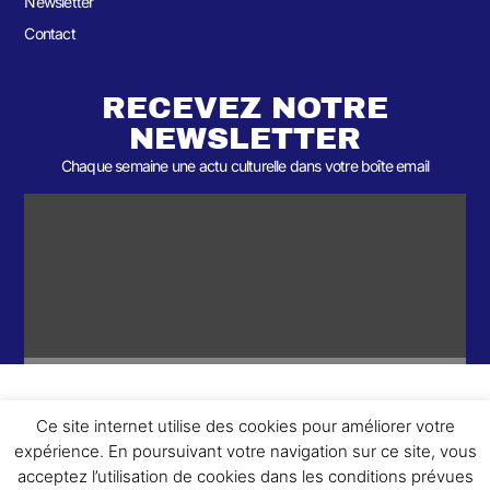
Newsletter
Contact
RECEVEZ NOTRE
NEWSLETTER
Chaque semaine une actu culturelle dans votre boîte email
Ce site internet utilise des cookies pour améliorer votre
ème
© 2026- Une collaboration 2
Round et Yellowpoly. Tous droits
expérience. En poursuivant votre navigation sur ce site, vous
réservés.
acceptez l’utilisation de cookies dans les conditions prévues