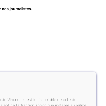
r nos journalistes.
oo de Vincennes est indissociable de celle du
taient de l’attraction zoologique installée au même