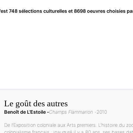
c'est 748 sélections culturelles et 8698 oeuvres choisies pa
Le goût des autres
Benoît de L’Estoile
Champs Flammarion
2010
De l’Exposition coloniale aux Arts premiers. L’histoire du z
colonialisme français : inauguré il y a 80 ans, ses bases da