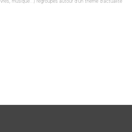
 livres, musique…) regroupés autour d’un thème d’actualité