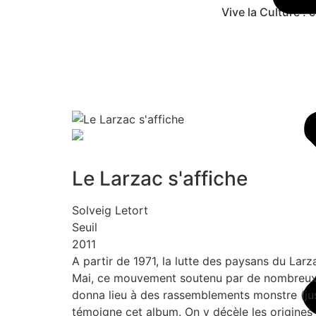
Vive la Culture ! 
J’aime
Le Larzac s'affiche
Solveig Letort
Seuil
2011
A partir de 1971, la lutte des paysans du Lar
Mai, ce mouvement soutenu par de nombreux in
donna lieu à des rassemblements monstre (jus
témoigne cet album. On y décèle les origines 