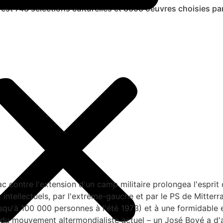
c'est 748 sélections culturelles et 8698 oeuvres choisies pa
zac contre l'extension d'un camp militaire prolongea l'espri
tellectuels, par l'extrême-gauche et par le PS de Mitterra
qu'à 100 000 personnes à l'été 1973) et à une formidable e
du mouvement altermondialiste actuel – un José Bové a d'aill