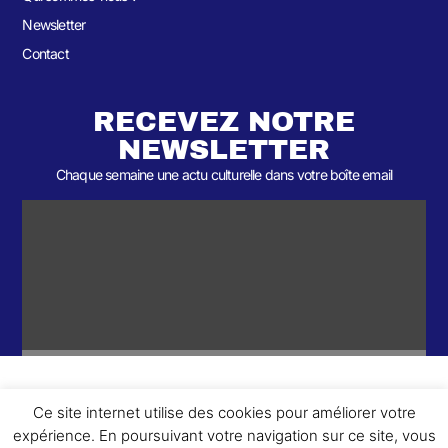
Newsletter
Contact
RECEVEZ NOTRE
NEWSLETTER
Chaque semaine une actu culturelle dans votre boîte email
Ce site internet utilise des cookies pour améliorer votre
ème
© 2026- Une collaboration 2
Round et Yellowpoly. Tous droits
expérience. En poursuivant votre navigation sur ce site, vous