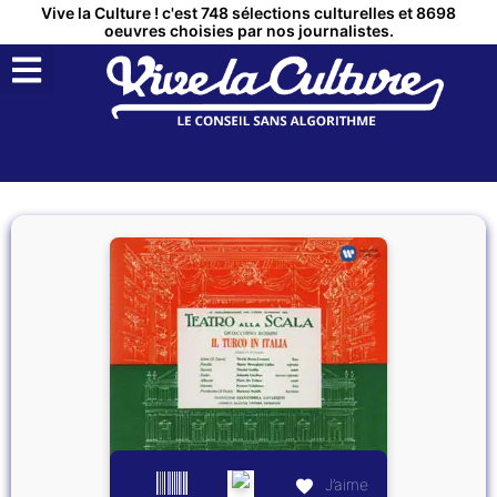
Vive la Culture ! c'est 748 sélections culturelles et 8698
oeuvres choisies par nos journalistes.
QUI SOMMES NOUS ?
MON COMPTE
J’aime