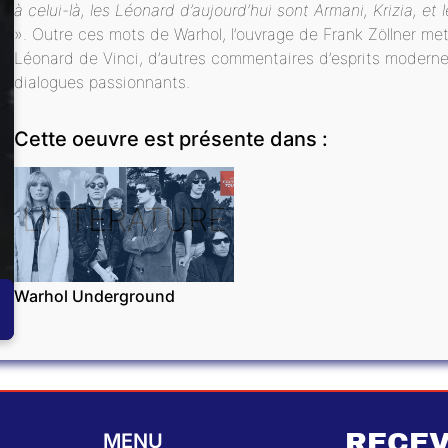
à celui-là, les Léonard d’aujourd’hui sont Armani, Krizia, et 
». Outre ces mots de Warhol, l’ouvrage de Frank Zöllner m
Léonard de Vinci, d’autres commentaires d’esprits modern
dialogues passionnants.
Cette oeuvre est présente dans :
LITTÉRATURE
Warhol Underground
RECEV
MENU