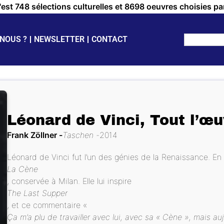
c'est 748 sélections culturelles et 8698 oeuvres choisies pa
NOUS ?
NEWSLETTER
CONTACT
Léonard de Vinci, Tout l’œu
Frank Zöllner
Taschen
2014
Léonard de Vinci fut l’un des génies de la Renaissance. En
La Cène
, conservée à Milan. Elle lui inspire
The Last Supper
, et ce commentaire «
Ça m’a plu de travailler avec lui, avec sa « Cène », mais a