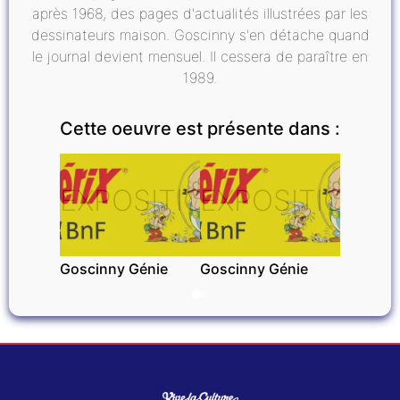
après 1968, des pages d'actualités illustrées par les
dessinateurs maison. Goscinny s'en détache quand
le journal devient mensuel. Il cessera de paraître en
1989.
Cette oeuvre est présente dans :
EXPOSITIONS
EXPOSITIONS
Goscinny Génie
Goscinny Génie