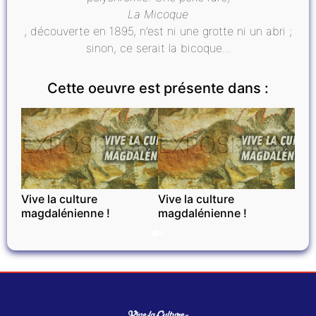
La Micoque
, découverte en 1895, n’est ni une grotte ni un abri ;
sinon, ce serait la bicoque...
Cette oeuvre est présente dans :
EXPOSITIONS
EXPOSITIONS
Vive la culture
Vive la culture
magdalénienne !
magdalénienne !