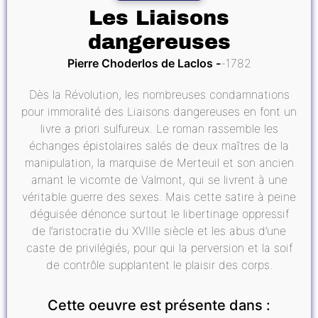
Les Liaisons
dangereuses
Pierre Choderlos de Laclos
1782
Dès la Révolution, les nombreuses condamnations
pour immoralité des Liaisons dangereuses en font un
livre a priori sulfureux. Le roman rassemble les
échanges épistolaires salés de deux maîtres de la
manipulation, la marquise de Merteuil et son ancien
amant le vicomte de Valmont, qui se livrent à une
véritable guerre des sexes. Mais cette satire à peine
déguisée dénonce surtout le libertinage oppressif
de l’aristocratie du XVIIIe siècle et les abus d’une
caste de privilégiés, pour qui la perversion et la soif
de contrôle supplantent le plaisir des corps.
Cette oeuvre est présente dans :