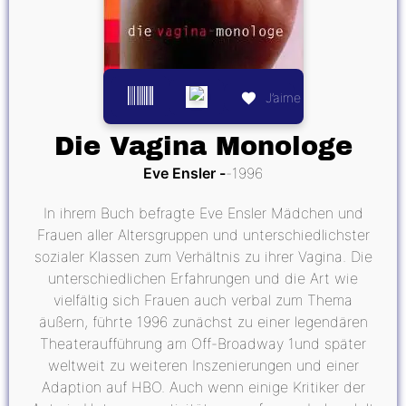
J’aime
Die Vagina Monologe
Eve Ensler
1996
In ihrem Buch befragte Eve Ensler Mädchen und
Frauen aller Altersgruppen und unterschiedlichster
sozialer Klassen zum Verhältnis zu ihrer Vagina. Die
unterschiedlichen Erfahrungen und die Art wie
vielfältig sich Frauen auch verbal zum Thema
äußern, führte 1996 zunächst zu einer legendären
Theateraufführung am Off-Broadway 1und später
weltweit zu weiteren Inszenierungen und einer
Adaption auf HBO. Auch wenn einige Kritiker der