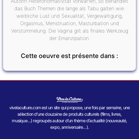
Autorin Heteronormativität vorwarfen, so behandelt
das Buch Themen die lange als Tabu galten wie:
weibliche Lust und Sexualität, Vergewaltigung,
Orgasmus, Menstruation, Masturbation und
Verstümmelung. Die Vagina gilt als finales Werkzeug
der Emanzipation.
Cette oeuvre est présente dans :
vivelaculture.com est un site qui propose, une fois par semaine, une
sélection d’une douzaine de produits culturels (films, livres,
musique…) regroupés autour d’un thème d’actualité (nouveauté,
expo, anniversaire…).