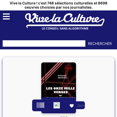
Vive la Culture ! c'est 748 sélections culturelles et 8698
oeuvres choisies par nos journalistes.
QUI SOMMES NOUS ?
MON COMPTE
RECHERCHER
J’aime