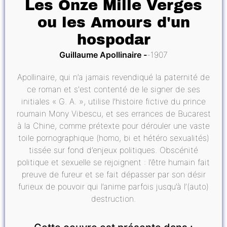
Les Onze Mille Verges
ou les Amours d'un
hospodar
Guillaume Apollinaire
1907
Apollinaire, qui n’a jamais revendiqué la paternité de
ce roman et s'est contenté de le signer de ses
initiales « G. A. », utilise l’histoire fictive du prince
roumain Mony Vibescu, et ses errances de Bucarest
à la Chine, comme prétexte pour dérouler une vaste
toile pornographique (homo, bi et hétéro sexualités)
tissée sur fond d’enjeux politiques. Obscénité
politique et sexuelle se rejoignent : l’être humain fait
preuve de fureur et se fait dépasser par son désir
furieux de pouvoir qui l’anime parfois jusqu’à l’(auto)
destruction.