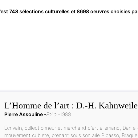
c'est 748 sélections culturelles et 8698 oeuvres choisies pa
L’Homme de l’art : D.-H. Kahnweile
Pierre Assouline
Folio
1988
Écrivain, collectionneur et marchand d'art allemand, Daniel
mouvement cubiste, prenant sous son aile Picasso, Braque, D