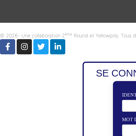
ème
© 2026- Une collaboration 2
Round et Yellowpoly. Tous dr
SE CON
IDENT
MOT 