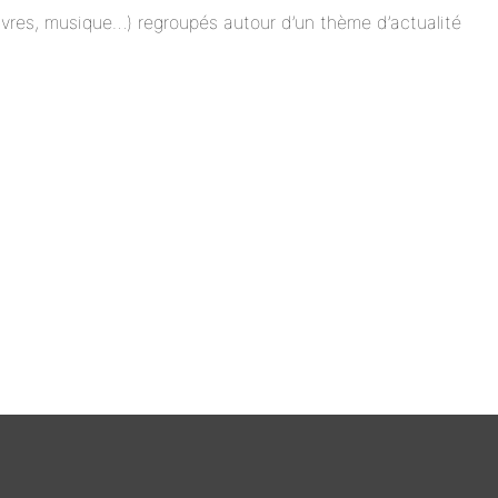
 livres, musique…) regroupés autour d’un thème d’actualité