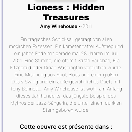
Lioness : Hidden
Treasures
Amy Winehouse
2011
Ein tragisches Schicksal, geprägt von allen
möglichen Exzessen. Ein kometenhafter Aufstieg und
ein jähes Ende mit gerade mal 28 Jahren im Juli
2011. Eine Stimme, die oft mit Sarah Vaughan, Ella
Fitzgerald oder Dinah Washington verglichen wurde.
Eine Mischung aus Soul, Blues und einer großen
Dosis Swing und ein außergewöhnliches Duett mit
Tony Bennett... Amy Winehouse ist wohl, am Anfang
dieses Jahrhunderts, das jüngste Beispiel des
Mythos der Jazz-Sängerin, die unter einem dunklen
Stern geboren wurde.
Cette oeuvre est présente dans :