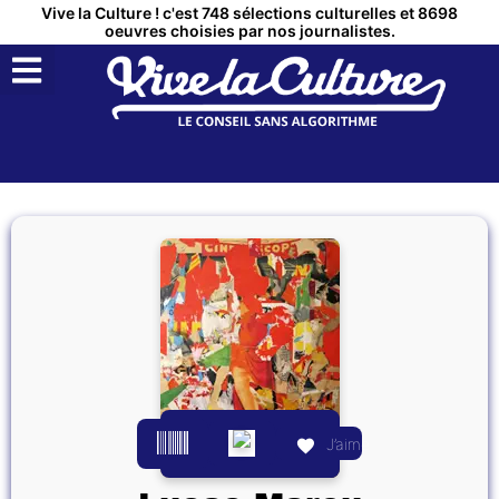
Vive la Culture ! c'est 748 sélections culturelles et 8698
oeuvres choisies par nos journalistes.
QUI SOMMES NOUS ?
MON COMPTE
J’aime