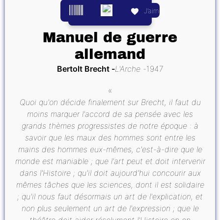
J’aime
Manuel de guerre
allemand
Bertolt Brecht
L'Arche
1947
«
Quoi qu'on décide finalement sur Brecht, il faut du
moins marquer l'accord de sa pensée avec les
grands thèmes progressistes de notre époque : à
savoir que les maux des hommes sont entre les
mains des hommes eux-mêmes, c'est-à-dire que le
monde est maniable ; que l'art peut et doit intervenir
dans l'Histoire ; qu'il doit aujourd'hui concourir aux
mêmes tâches que les sciences, dont il est solidaire
; qu'il nous faut désormais un art de l'explication, et
non plus seulement un art de l'expression ; que le
théâtre doit aider résolument l'Histoire en en